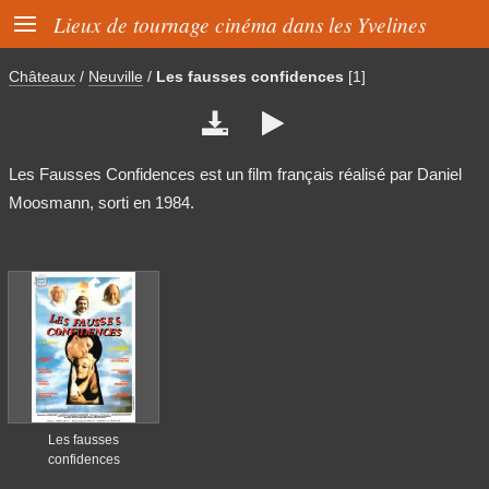

Lieux de tournage cinéma dans les Yvelines
Châteaux
/
Neuville
/
Les fausses confidences
[1]


Les Fausses Confidences est un film français réalisé par Daniel
Moosmann, sorti en 1984.
Les fausses
confidences