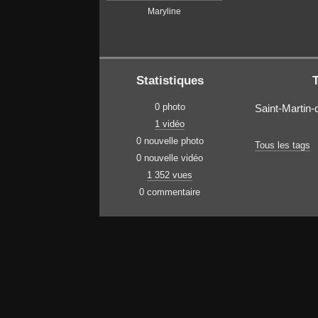
Maryline
Statistiques
0 photo
Saint-Martin-
1 vidéo
0 nouvelle photo
Tous les tags
0 nouvelle vidéo
1 352 vues
0 commentaire