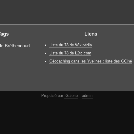
Tags
Liens
Liste du 78 de Wikipédia
de-Bréthencourt
Liste du 78 de L2tc.com
Géocaching dans les Yvelines : liste des GCiné
Propulsé par
iGalerie
-
admin