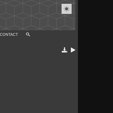

CONTACT

