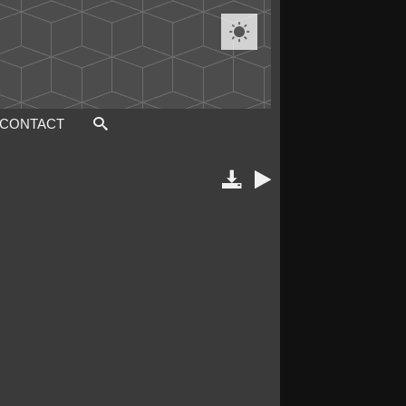

CONTACT

