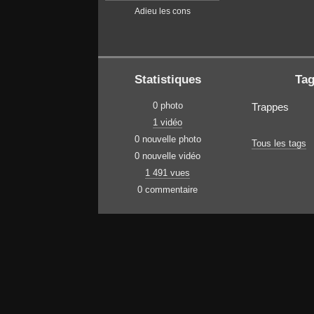
Adieu les cons
Statistiques
Ta
0 photo
Trappes
1 vidéo
0 nouvelle photo
Tous les tags
0 nouvelle vidéo
1 491 vues
0 commentaire