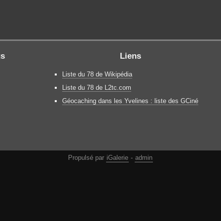
gs
Liens
Liste du 78 de Wikipédia
Liste du 78 de L2tc.com
Géocaching dans les Yvelines : liste des GCiné
Propulsé par
iGalerie
-
admin