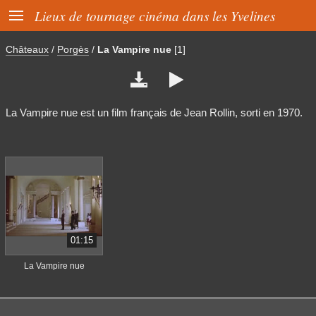

Lieux de tournage cinéma dans les Yvelines
Châteaux
/
Porgès
/
La Vampire nue
[1]


La Vampire nue est un film français de Jean Rollin, sorti en 1970.
01:15
La Vampire nue