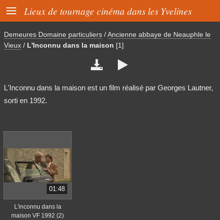

Lieux de tournage cinéma dans les Yvelines
Demeures Domaine particuliers
/
Ancienne abbaye de Neauphle le
Vieux
/
L'Inconnu dans la maison
[1]


L'Inconnu dans la maison est un film réalisé par Georges Lautner,
sorti en 1992.
01:48
L'inconnu dans la
maison VF 1992 (2)