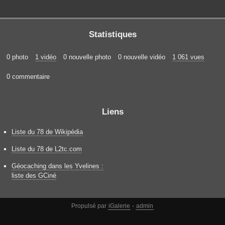
Statistiques
0 photo
1 vidéo
0 nouvelle photo
0 nouvelle vidéo
1 061 vues
0 commentaire
Liens
Liste du 78 de Wikipédia
Liste du 78 de L2tc.com
Géocaching dans les Yvelines :
liste des GCiné
Propulsé par
iGalerie
-
admin