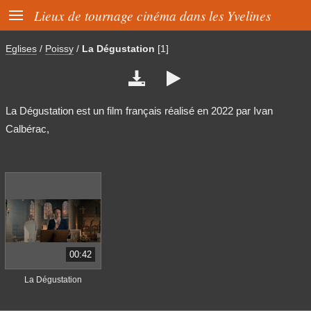

Lieux de tournage cinéma dans les Yvelines
Eglises
/
Poissy
/
La Dégustation
[1]


La Dégustation est un film français réalisé en 2022 par Ivan
Calbérac,
00:42
La Dégustation