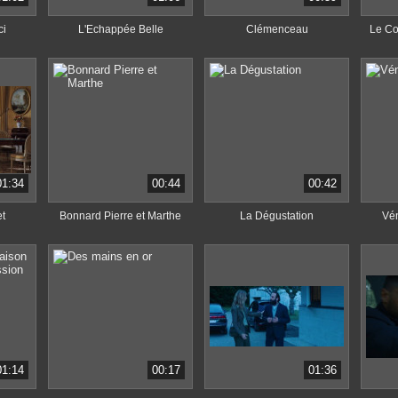
ci
L'Echappée Belle
Clémenceau
Le Co
01:34
00:44
00:42
t
Bonnard Pierre et Marthe
La Dégustation
Vén
01:14
00:17
01:36