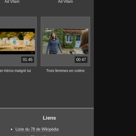
Ad Vitam
Ad Vitam
01:45
00:47
r-héros malgré lui
Trois femmes en colère
Liens
Liste du 78 de Wikipédia