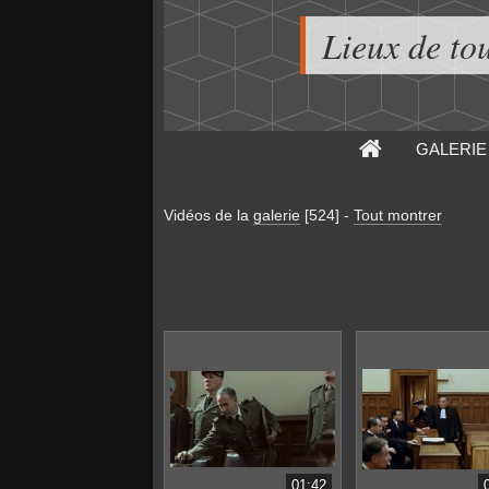
Lieux de to
GALERIE
Vidéos de la
galerie
[524]
-
Tout montrer
01:42