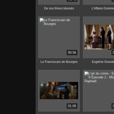
De nos frères blessés
L'Affaire Domini
00:56
Le Franciscain de Bourges
Eugénie Grande
01:00