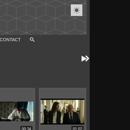

CONTACT


00:34
01:02