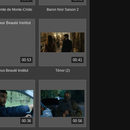
mte de Monte-Cristo
Baron Noir Saison 2
00:53
00:41
us Beauté Institut
Ténor (2)
00:36
00:56