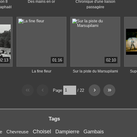
son 8
Des mains en or
Chronique d'une liaison
Raphaël
passagère
02:13
01:16
02:10
La fine fleur
Sur la piste du Marsupilami
Supe
Page
/
22
Tags
Choisel
Dampierre
Gambais
le
Chevreuse