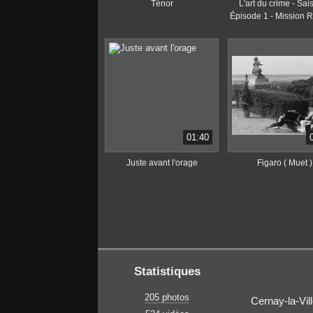
Ténor
L'art du crime - Sai
Épisode 1 - Mission 
01:40
Juste avant l'orage
Figaro ( Muet )
Statistiques
205 photos
Cernay-la-Vil