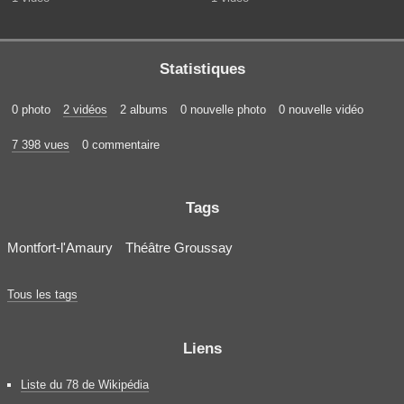
Statistiques
0 photo
2 vidéos
2 albums
0 nouvelle photo
0 nouvelle vidéo
7 398 vues
0 commentaire
Tags
Montfort-l'Amaury
Théâtre Groussay
Tous les tags
Liens
Liste du 78 de Wikipédia