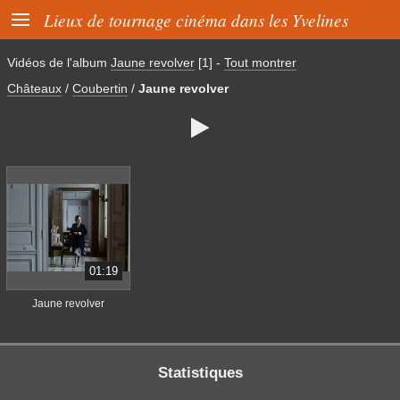

Lieux de tournage cinéma dans les Yvelines
Vidéos de l'album
Jaune revolver
[1]
-
Tout montrer
Châteaux
/
Coubertin
/
Jaune revolver

01:19
Jaune revolver
Statistiques