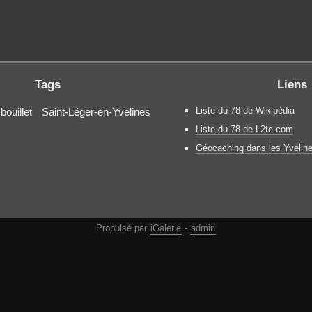
Tags
Liens
Liste du 78 de Wikipédia
ouillet
Saint-Léger-en-Yvelines
Liste du 78 de L2tc.com
Géocaching dans les Yveline
Propulsé par
iGalerie
-
admin