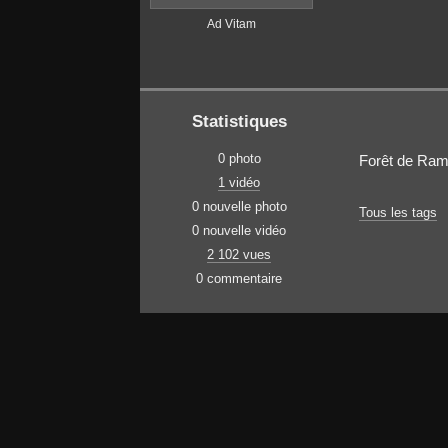
Ad Vitam
Statistiques
0 photo
Forêt de Ramb
1 vidéo
0 nouvelle photo
Tous les tags
0 nouvelle vidéo
2 102 vues
0 commentaire