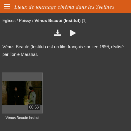

Lieux de tournage cinéma dans les Yvelines
Eglises
/
Poissy
/
Vénus Beauté (Institut)
[1]


Vénus Beauté (Institut) est un film français sorti en 1999, réalisé
par Tonie Marshall.
00:53
Vénus Beauté Institut