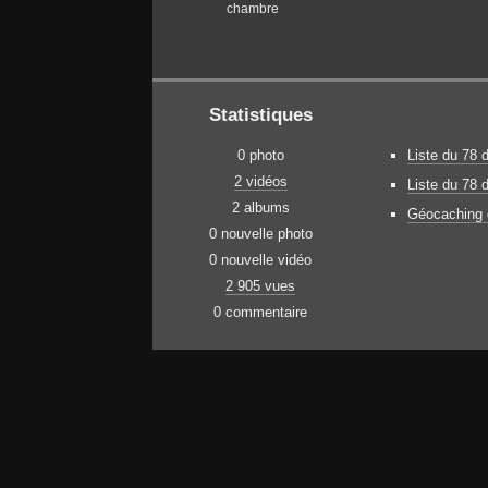
chambre
Statistiques
0 photo
Liste du 78 
2 vidéos
Liste du 78 
2 albums
Géocaching d
0 nouvelle photo
0 nouvelle vidéo
2 905 vues
0 commentaire