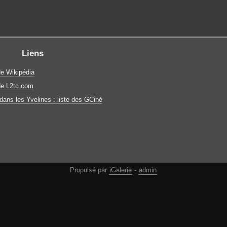
Liens
de Wikipédia
de L2tc.com
ans les Yvelines : liste des GCiné
Propulsé par
iGalerie
-
admin