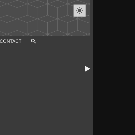

CONTACT
