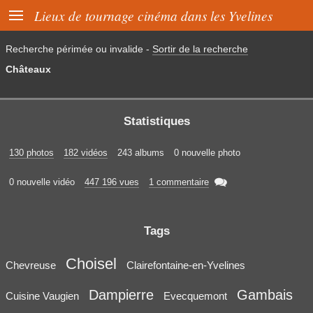

Lieux de tournage cinéma dans les Yvelines
Recherche périmée ou invalide
-
Sortir de la recherche
Châteaux
Statistiques
130 photos
182 vidéos
243 albums
0 nouvelle photo

0 nouvelle vidéo
447 196 vues
1 commentaire
Tags
Choisel
Chevreuse
Clairefontaine-en-Yvelines
Dampierre
Gambais
Cuisine Vaugien
Evecquemont