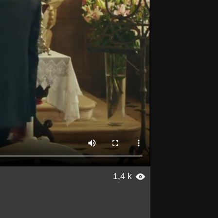
1,4 k
