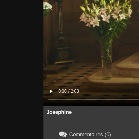
Josephine

Commentaires (0)