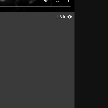
1,6 k
