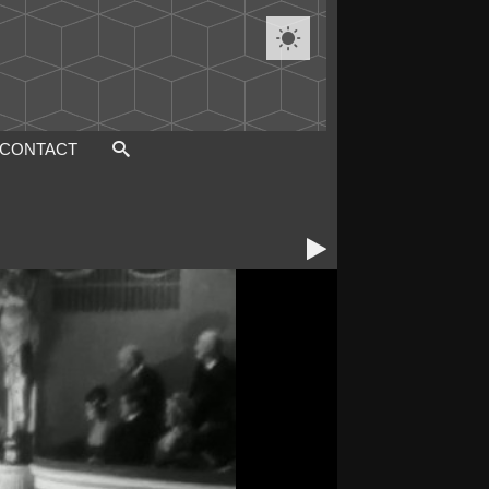

CONTACT
