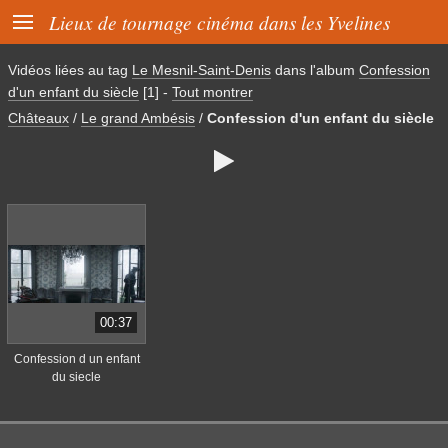

Lieux de tournage cinéma dans les Yvelines
Vidéos liées au tag
Le Mesnil-Saint-Denis
dans l'album
Confession
d'un enfant du siècle
[1]
-
Tout montrer
Châteaux
/
Le grand Ambésis
/
Confession d'un enfant du siècle

00:37
Confession d un enfant
du siecle