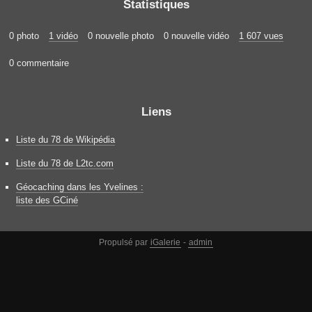
Statistiques
0 photo
1 vidéo
0 nouvelle photo
0 nouvelle vidéo
1 607 vues
0 commentaire
Liens
Liste du 78 de Wikipédia
Liste du 78 de L2tc.com
Géocaching dans les Yvelines :
liste des GCiné
Propulsé par
iGalerie
-
admin