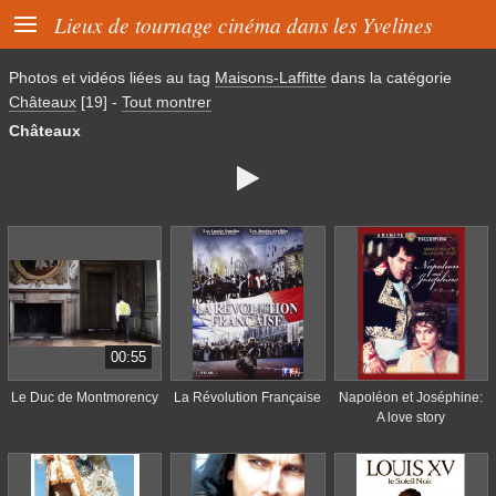

Lieux de tournage cinéma dans les Yvelines
Photos et vidéos liées au tag
Maisons-Laffitte
dans la catégorie
Châteaux
[19]
-
Tout montrer
Châteaux

00:55
Le Duc de Montmorency
La Révolution Française
Napoléon et Joséphine:
A love story