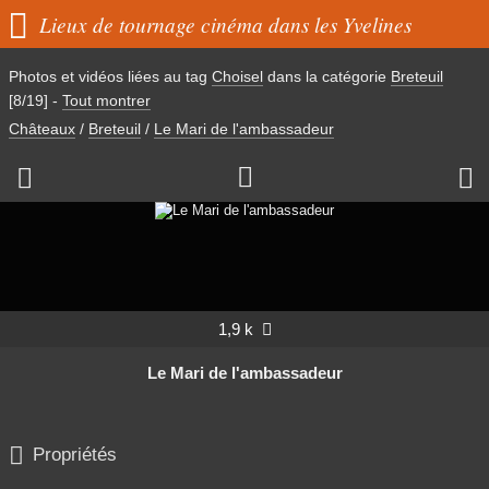

Lieux de tournage cinéma dans les Yvelines
Photos et vidéos liées au tag
Choisel
dans la catégorie
Breteuil
[8/19]
-
Tout montrer
Châteaux
/
Breteuil
/
Le Mari de l'ambassadeur



1,9 k

Le Mari de l'ambassadeur

Propriétés