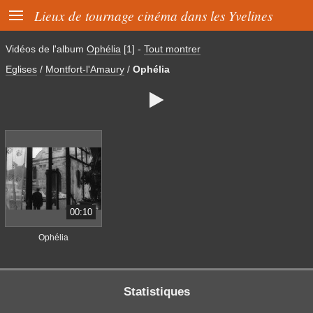

Lieux de tournage cinéma dans les Yvelines
Vidéos de l'album
Ophélia
[1]
-
Tout montrer
Eglises
/
Montfort-l'Amaury
/
Ophélia

00:10
Ophélia
Statistiques