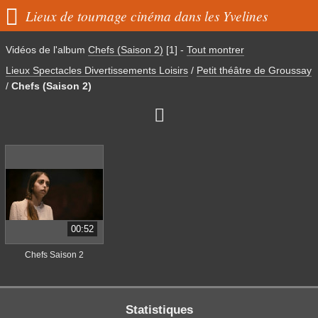

Lieux de tournage cinéma dans les Yvelines
Vidéos de l'album
Chefs (Saison 2)
[1]
-
Tout montrer
Lieux Spectacles Divertissements Loisirs
/
Petit théâtre de Groussay
/
Chefs (Saison 2)

00:52
Chefs Saison 2
Statistiques