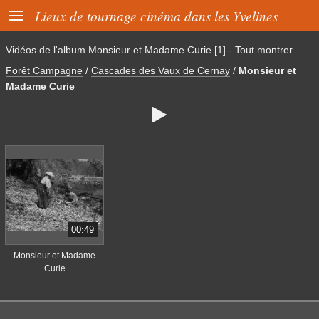

Lieux de tournage cinéma dans les Yvelines
Vidéos de l'album
Monsieur et Madame Curie
[1]
-
Tout montrer
Forêt Campagne
/
Cascades des Vaux de Cernay
/
Monsieur et
Madame Curie

00:49
Monsieur et Madame
Curie