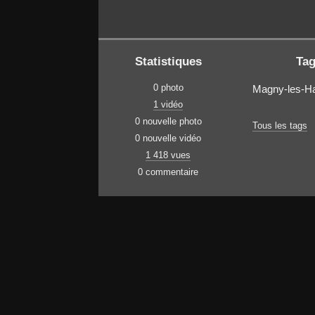
Statistiques
Ta
0 photo
Magny-les-
1 vidéo
0 nouvelle photo
Tous les tags
0 nouvelle vidéo
1 418 vues
0 commentaire