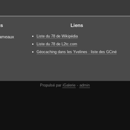
gs
Liens
Liste du 78 de Wikipédia
Hameaux
Liste du 78 de L2tc.com
Géocaching dans les Yvelines : liste des GCiné
Propulsé par
iGalerie
-
admin