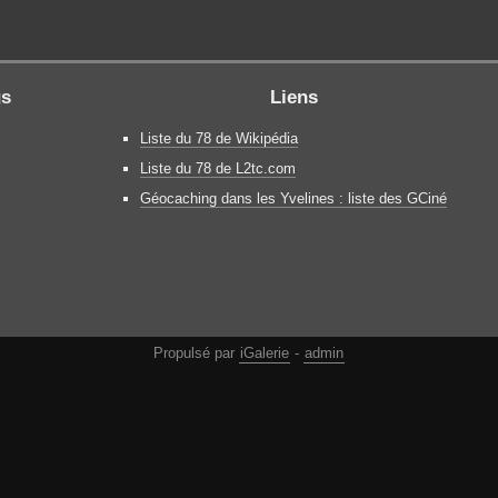
gs
Liens
Liste du 78 de Wikipédia
Liste du 78 de L2tc.com
Géocaching dans les Yvelines : liste des GCiné
Propulsé par
iGalerie
-
admin