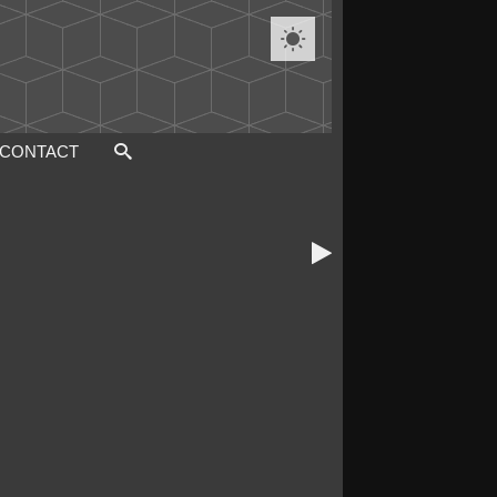

CONTACT
