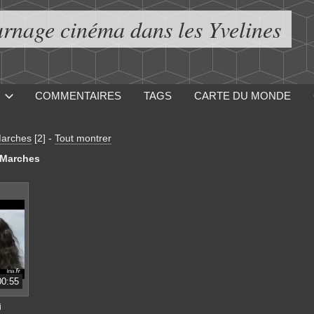
urnage cinéma dans les Yvelines
COMMENTAIRES
TAGS
CARTE DU MONDE
Marches
[2]
-
Tout montrer
 Marches
00:55
i