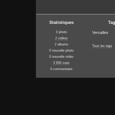
Statistiques
Ta
0 photo
Versailles
2 vidéos
2 albums
Tous les tags
0 nouvelle photo
0 nouvelle vidéo
3 930 vues
0 commentaire