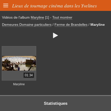

Lieux de tournage cinéma dans les Yvelines
Vidéos de l'album
Maryline
[1]
-
Tout montrer
Demeures Domaine particuliers
/
Ferme de Brandelles
/
Maryline

01:34
Maryline
Statistiques