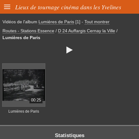

Lieux de tournage cinéma dans les Yvelines
Vidéos de l'album
Lumières de Paris
[1]
-
Tout montrer
Routes - Stations Essence
/
D 24 Auffargis Cernay la Ville
/
Lumières de Paris

00:25
Lumières de Paris
Statistiques