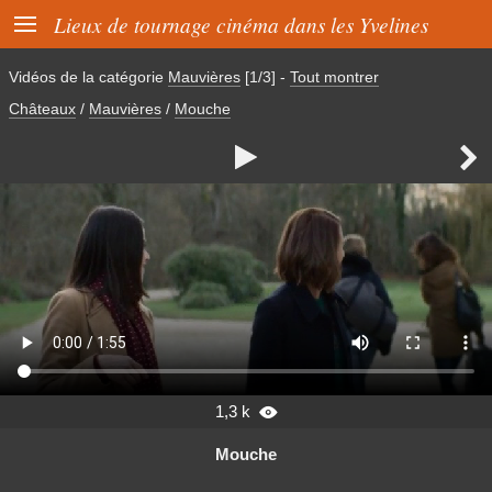

Lieux de tournage cinéma dans les Yvelines
Vidéos de la catégorie
Mauvières
[1/3]
-
Tout montrer
Châteaux
/
Mauvières
/
Mouche


1,3 k

Mouche