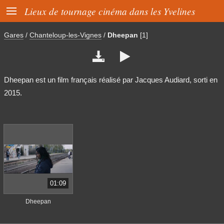

Lieux de tournage cinéma dans les Yvelines
Gares
/
Chanteloup-les-Vignes
/
Dheepan
[1]


Dheepan est un film français réalisé par Jacques Audiard, sorti en
2015.
01:09
Dheepan