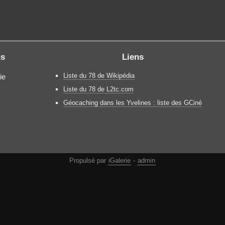
gs
Liens
Liste du 78 de Wikipédia
ie
Liste du 78 de L2tc.com
Géocaching dans les Yvelines : liste des GCiné
Propulsé par
iGalerie
-
admin