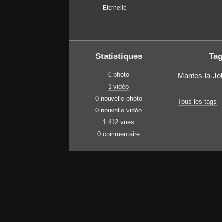
Eternelle
Statistiques
Ta
0 photo
Mantes-la-Jol
1 vidéo
0 nouvelle photo
Tous les tags
0 nouvelle vidéo
1 412 vues
0 commentaire