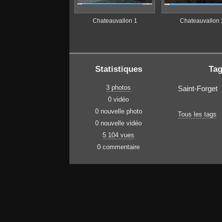
Chateauvallon 1
Chateauvallon 
Statistiques
Ta
3 photos
Saint-Forget
0 vidéo
0 nouvelle photo
Tous les tags
0 nouvelle vidéo
5 104 vues
0 commentaire