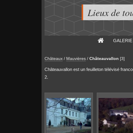
Lieux de to
GALERIE
Châteaux
/
Mauvières
/
Châteauvallon
[3]
Châteauvallon est un feuilleton télévisé franc
2.