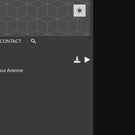

CONTACT


 sur Antenne