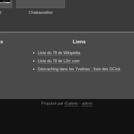
2
Chateauvallon
gs
Liens
Liste du 78 de Wikipédia
Liste du 78 de L2tc.com
Géocaching dans les Yvelines : liste des GCiné
Propulsé par
iGalerie
-
admin