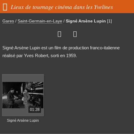

Lieux de tournage cinéma dans les Yvelines
Gares
/
Saint-Germain-en-Laye
/
Signé Arsène Lupin
[1]


Signé Arsène Lupin est un film de production franco-italienne
réalisé par Yves Robert, sorti en 1959.
01:28
Signé Arsène Lupin