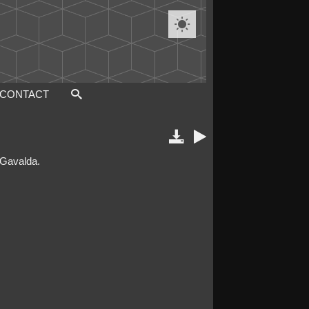

CONTACT


 Gavalda.