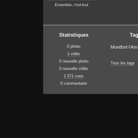
Ensemble, c'est tout
Statistiques
Ta
0 photo
Montfort-l'A
1 vidéo
0 nouvelle photo
Tous les tags
0 nouvelle vidéo
1 571 vues
0 commentaire