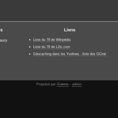
gs
Liens
Liste du 78 de Wikipédia
maury
Liste du 78 de L2tc.com
Géocaching dans les Yvelines : liste des GCiné
Propulsé par
iGalerie
-
admin