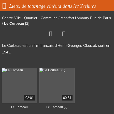

Lieux de tournage cinéma dans les Yvelines
Centre-Ville - Quartier - Commune
/
Montfort l'Amaury Rue de Paris
/
Le Corbeau
[2]


Le Corbeau est un film français d'Henri-Georges Clouzot, sorti en
1943.
02:01
00:31
Le Corbeau
Le Corbeau (2)