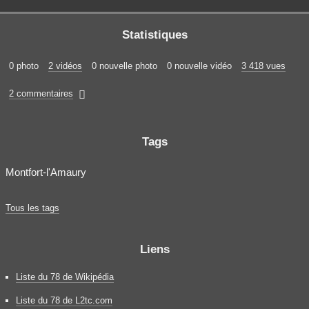
Statistiques
0 photo
2 vidéos
0 nouvelle photo
0 nouvelle vidéo
3 418 vues
2 commentaires

Tags
Montfort-l'Amaury
Tous les tags
Liens
Liste du 78 de Wikipédia
Liste du 78 de L2tc.com