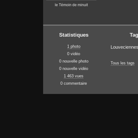
le Témoin de minuit
Statistiques
Ta
1 photo
Louvecienne
0 vidéo
0 nouvelle photo
Tous les tags
0 nouvelle vidéo
1 463 vues
0 commentaire