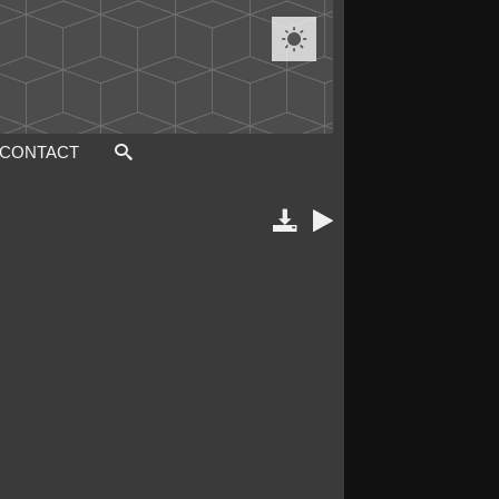

CONTACT

