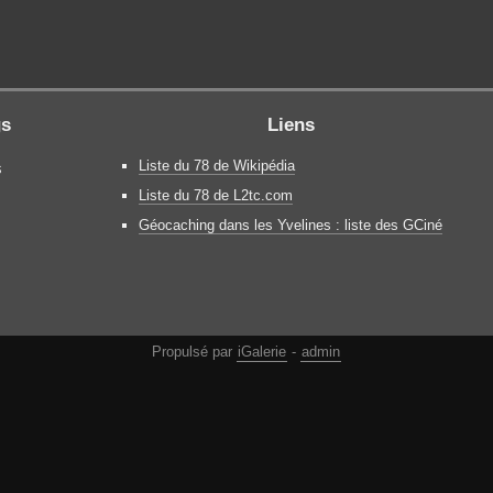
gs
Liens
Liste du 78 de Wikipédia
s
Liste du 78 de L2tc.com
Géocaching dans les Yvelines : liste des GCiné
Propulsé par
iGalerie
-
admin