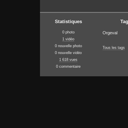
Statistiques
Ta
0 photo
Orgeval
1 vidéo
0 nouvelle photo
Tous les tags
0 nouvelle vidéo
1 618 vues
0 commentaire