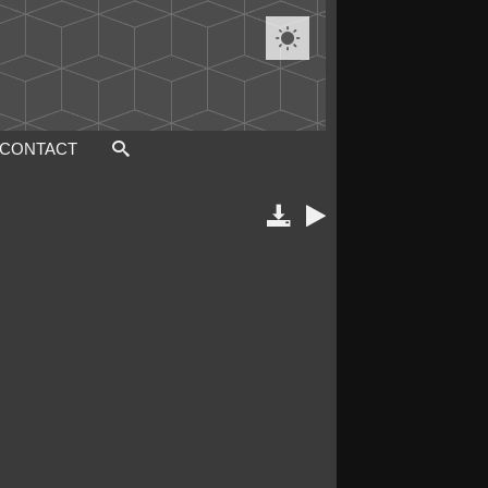

CONTACT

