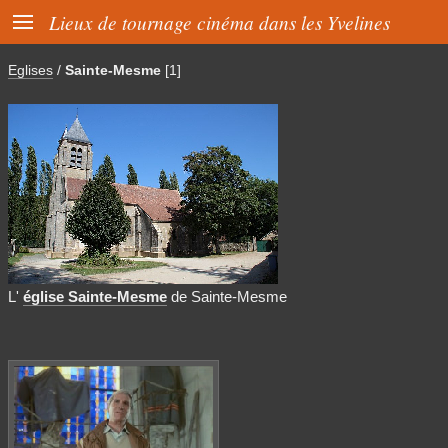

Lieux de tournage cinéma dans les Yvelines
Eglises
/
Sainte-Mesme
[1]
L'
église Sainte-Mesme
de Sainte-Mesme