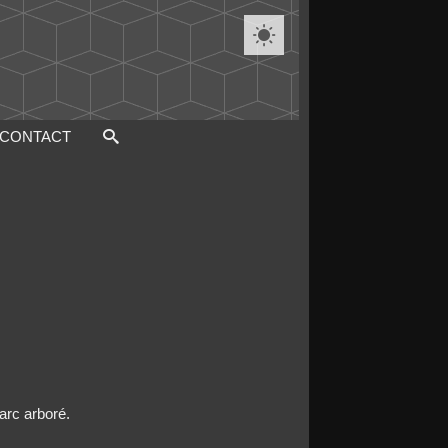

CONTACT
arc arboré.