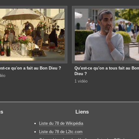
st-ce qu'on a fait au Bon Dieu ?
Qu'est-ce qu'on a tous fait au Bo
Dieu ?
déo
1 vidéo
gs
Liens
Liste du 78 de Wikipédia
Liste du 78 de L2tc.com