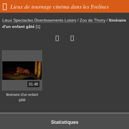

Lieux de tournage cinéma dans les Yvelines
Lieux Spectacles Divertissements Loisirs
/
Zoo de Thoiry
/
Itinéraire
d'un enfant gâté
[1]


01:48
Itinéraire d'un enfant
gâté
Statistiques