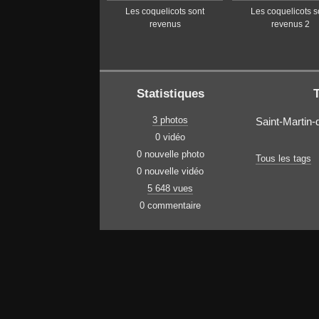
Les coquelicots sont
Les coquelicots s
revenus
revenus 2
Statistiques
3 photos
Saint-Martin-
0 vidéo
0 nouvelle photo
Tous les tags
0 nouvelle vidéo
5 648 vues
0 commentaire