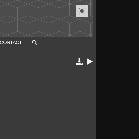

CONTACT

