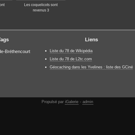
ont
Les coquelicots sont
revenus 3
Tags
Liens
Liste du 78 de Wikipédia
de-Bréthencourt
Liste du 78 de L2tc.com
Géocaching dans les Yvelines : liste des GCiné
Propulsé par
iGalerie
-
admin