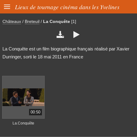

Lieux de tournage cinéma dans les Yvelines
Châteaux
/
Breteuil
/
La Conquête
[1]


La Conquête est un film biographique français réalisé par Xavier
Durringer, sorti le 18 mai 2011 en France
00:50
La.Conquête