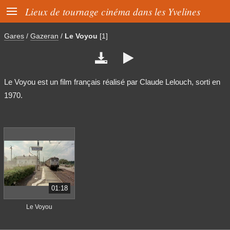

Lieux de tournage cinéma dans les Yvelines
Gares
/
Gazeran
/
Le Voyou
[1]


Le Voyou est un film français réalisé par Claude Lelouch, sorti en
1970.
01:18
Le Voyou