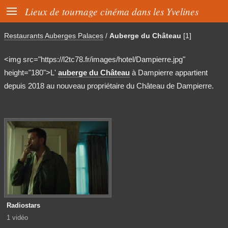

Lieux de tournage cinéma dans les Yvelines
Restaurants Auberges Palaces
/
Auberge du Château
[1]
<img src="https://l2tc78.fr/images/hotel/Dampierre.jpg"
height="180">L'
auberge du Château
à Dampierre appartient
depuis 2018 au nouveau propriétaire du Château de Dampierre.
Radiostars
1 vidéo