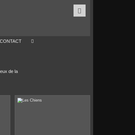

CONTACT
eux de la