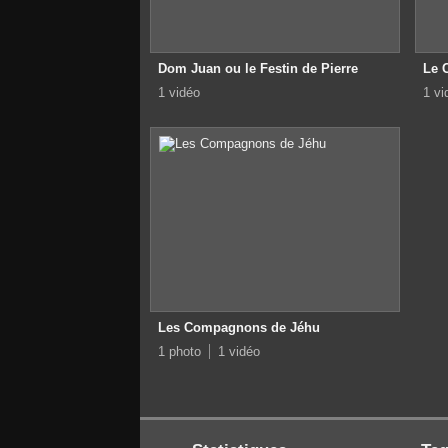
Dom Juan ou le Festin de Pierre
Le 
1 vidéo
1 vi
Les Compagnons de Jéhu
1 photo
1 vidéo