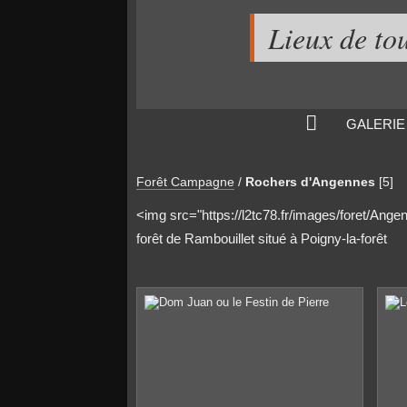
Lieux de to
GALERIE
Forêt Campagne
/
Rochers d'Angennes
[5]
<img src="https://l2tc78.fr/images/foret/Ang
forêt de Rambouillet situé à Poigny-la-forêt