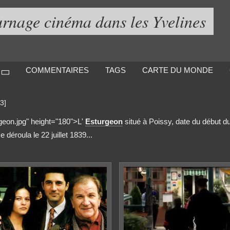
urnage cinéma dans les Yvelines
COMMENTAIRES
TAGS
CARTE DU MONDE
[3]
rgeon.jpg" height="180">L'
Esturgeon
situé à Poissy, date du début d
déroula le 22 juillet 1839...