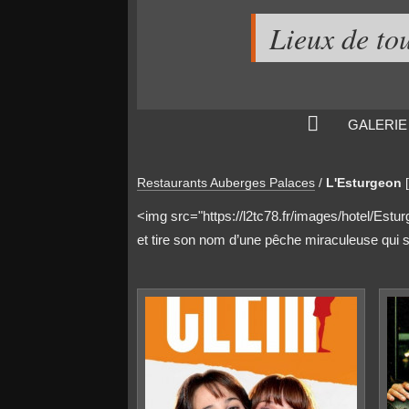
Lieux de to
GALERIE
Restaurants Auberges Palaces
/
L'Esturgeon
<img src="https://l2tc78.fr/images/hotel/Estu
et tire son nom d’une pêche miraculeuse qui se 