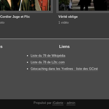
Cordier Juge et Flic
Vérité oblige
oto
1 vidéo
gs
Liens
Liste du 78 de Wikipédia
Liste du 78 de L2tc.com
Géocaching dans les Yvelines : liste des GCiné
Propulsé par
iGalerie
-
admin