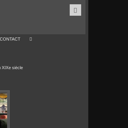

CONTACT
u XIXe siècle