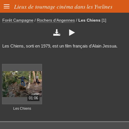

Lieux de tournage cinéma dans les Yvelines
Forêt Campagne
/
Rochers d'Angennes
/
Les Chiens
[1]


Les Chiens, sorti en 1979, est un film français d'Alain Jessua.
01:06
Les Chiens