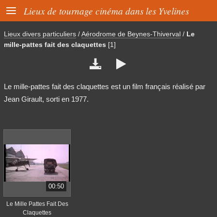

Lieux de tournage cinéma dans les Yvelines
Lieux divers particuliers
/
Aérodrome de Beynes-Thiverval
/
Le
mille-pattes fait des claquettes
[1]


Le mille-pattes fait des claquettes est un film français réalisé par
Jean Girault, sorti en 1977.
00:50
Le Mille Pattes Fait Des
Claquettes