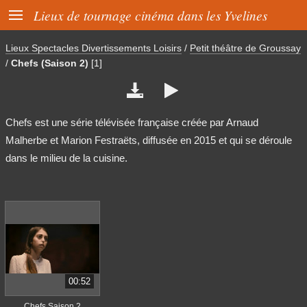

Lieux de tournage cinéma dans les Yvelines
Lieux Spectacles Divertissements Loisirs
/
Petit théâtre de Groussay
/
Chefs (Saison 2)
[1]


Chefs est une série télévisée française créée par Arnaud
Malherbe et Marion Festraëts, diffusée en 2015 et qui se déroule
dans le milieu de la cuisine.
00:52
Chefs Saison 2