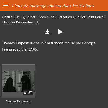

Lieux de tournage cinéma dans les Yvelines
Centre-Ville - Quartier - Commune
/
Versailles Quartier Saint-Louis
/
Thomas l'imposteur
[1]


Thomas l'imposteur est un film français réalisé par Georges
Franju et sorti en 1965.
01:37
Thomas l'imposteur