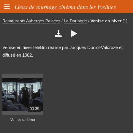

Lieux de tournage cinéma dans les Yvelines
Restaurants Auberges Palaces
/
La Dauberie
/
Venise en hiver
[1]


Venise en hiver téléfilm réalisé par Jacques Doniol-Valcroze et
diffusé en 1982.
00:39
Venise en hiver