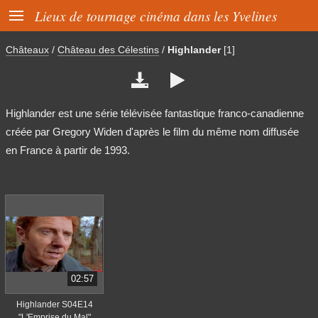

Lieux de tournage cinéma dans les Yvelines
Châteaux
/
Château des Célestins
/
Highlander
[1]


Highlander est une série télévisée fantastique franco-canadienne
créée par Gregory Widen d'après le film du même nom diffusée
en France à partir de 1993.
02:57
Highlander S04E14
"L'Emprise du Mal"