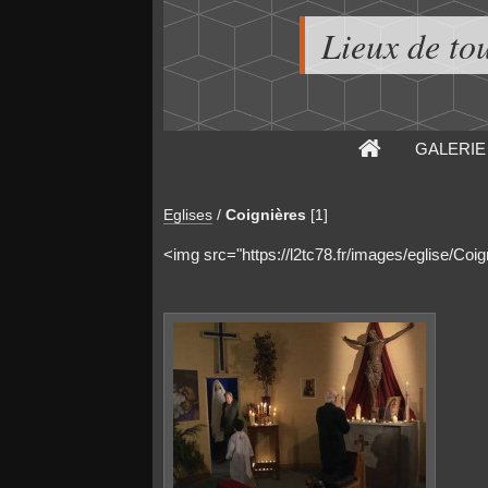
Lieux de to
GALERIE
Eglises
/
Coignières
[1]
<img src="https://l2tc78.fr/images/eglise/Coi