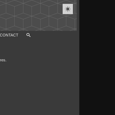

CONTACT
res.