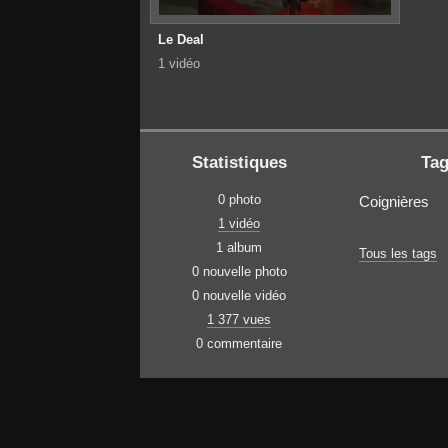
Le Deal
1 vidéo
Statistiques
Ta
0 photo
Coignières
1 vidéo
1 album
Tous les tags
0 nouvelle photo
0 nouvelle vidéo
1 377 vues
0 commentaire