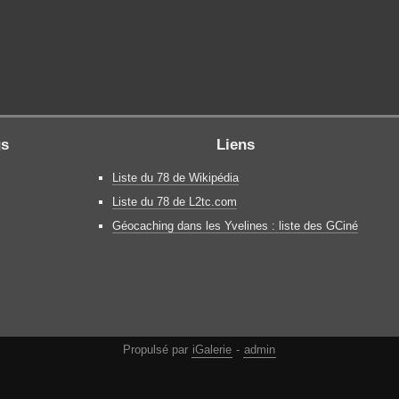
gs
Liens
Liste du 78 de Wikipédia
Liste du 78 de L2tc.com
Géocaching dans les Yvelines : liste des GCiné
Propulsé par
iGalerie
-
admin